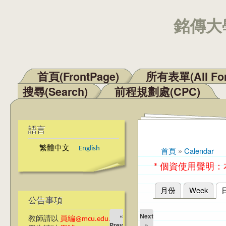
銘傳大學
首頁(FrontPage)
所有表單(All Fo
主選單
搜尋(Search)
前程規劃處(CPC)
語言
繁體中文
English
首頁
»
Calendar
您在這裡
* 個資使用聲明
月份
Week
主要索引標籤
公告事項
«
Next
教師請以
員編@mcu.edu.tw
Prev
»