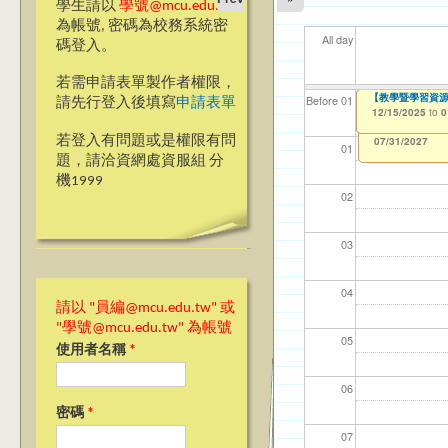
學生請以
學號@mcu.edu.tw
為帳號, 密碼為校務系統密
All day
碼登入。
若需申請表單製作者權限，
114(下)職場實務
【教學暨學習資源
【資網處】efor
【財務處】工讀
【財務處】漏打
11
11
11
【學
11
Before 01
請先行登入後填寫
申請表單
整合系統～表單製
錄
12/15/2025
12/15/2025
11/12/2021
04/1
02/0
03/0
07/1
09/1
to
to
to
0
0
07/31/2027
03/27/2013
11/15/2021
to
to
若登入有問題或是權限有問
12/31/2027
07/31/2027
01
題，請洽資網處資服組 分
機1999
02
03
04
請以 "員編@mcu.edu.tw" 或
"學號@mcu.edu.tw" 為帳號
05
使用者名稱
*
06
密碼
*
07