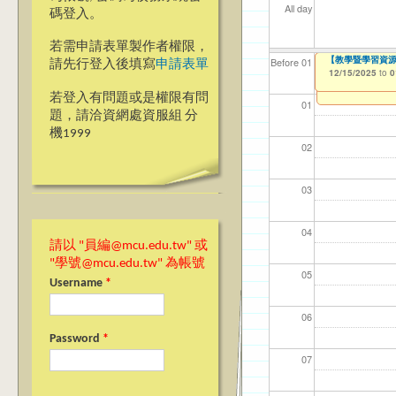
All day
碼登入。
若需申請表單製作者權限，
114(下)職場實務
【教學暨學習資源
【資網處】efo
【財務處】工讀
【財務處】漏打
Before 01
請先行登入後填寫
申請表單
者申請
12/15/2025
12/15/2025
11/12/2021
11/15/2021
to
to
to
to
0
0
03/27/2013
to
若登入有問題或是權限有問
01
題，請洽資網處資服組 分
機1999
02
03
04
請以 "員編@mcu.edu.tw" 或
"學號@mcu.edu.tw" 為帳號
05
Username
*
06
Password
*
07