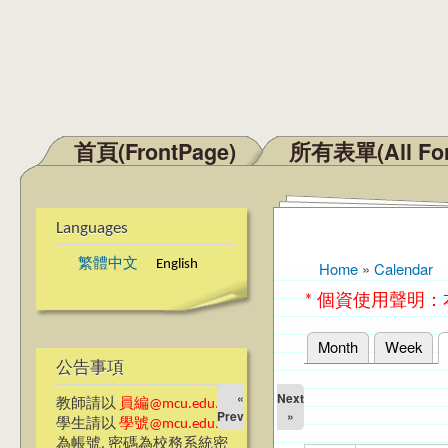
首頁(FrontPage)
所有表單(All Fo
Main menu
Languages
繁體中文
English
Home
»
Calendar
You are here
* 個資使用聲明
Month
Week
Primary tabs
公告事項
«
Next
教師請以
員編@mcu.edu.tw
Prev
»
學生請以
學號@mcu.edu.tw
為帳號, 密碼為校務系統密