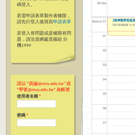
All day
碼登入。
若需申請表單製作者權限，
114(下)職場實務
【教學暨學習資源
【資網處】efo
【財務處】工讀
【財務處】漏打
Before 01
請先行登入後填寫
申請表單
者申請
12/15/2025
12/15/2025
11/12/2021
11/15/2021
to
to
to
to
0
0
03/27/2013
to
若登入有問題或是權限有問
01
題，請洽資網處資服組 分
機1999
02
03
04
請以 "員編@mcu.edu.tw" 或
"學號@mcu.edu.tw" 為帳號
05
使用者名稱
*
06
密碼
*
07