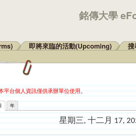
銘傳大學 eF
rms)
即將來臨的活動(Upcoming)
搜尋
：本平台個人資訊僅供承辦單位使用。
日
(作用中頁籤)
年
星期三, 十二月 17, 20