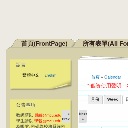
首頁(FrontPage)
所有表單(All Fo
主選單
語言
繁體中文
English
首頁
»
Calendar
您在這裡
* 個資使用聲明
月份
Week
主要索引標籤
公告事項
«
Next
教師請以
員編@mcu.edu.tw
Prev
»
學生請以
學號@mcu.edu.tw
為帳號, 密碼為校務系統密