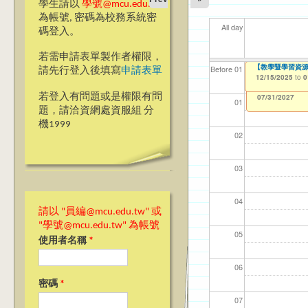
學生請以
學號@mcu.edu.tw
為帳號, 密碼為校務系統密
All day
碼登入。
若需申請表單製作者權限，
114(下)職場實務
【教學暨學習資源
【資網處】efor
【財務處】工讀
【財務處】漏打
11
11
11
【學
11
Before 01
請先行登入後填寫
申請表單
整合系統～表單製
錄
12/15/2025
12/15/2025
11/12/2021
04/1
02/0
03/0
07/1
09/1
to
to
to
0
0
07/31/2027
03/27/2013
11/15/2021
to
to
若登入有問題或是權限有問
12/31/2027
07/31/2027
01
題，請洽資網處資服組 分
機1999
02
03
04
請以 "員編@mcu.edu.tw" 或
"學號@mcu.edu.tw" 為帳號
05
使用者名稱
*
06
密碼
*
07