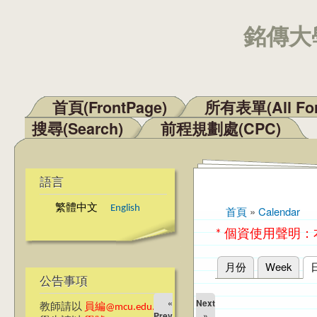
銘傳大學
首頁(FrontPage)
所有表單(All Fo
主選單
搜尋(Search)
前程規劃處(CPC)
語言
繁體中文
English
首頁
»
Calendar
您在這裡
* 個資使用聲明
月份
Week
主要索引標籤
公告事項
«
Next
教師請以
員編@mcu.edu.tw
Prev
»