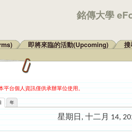
銘傳大學 eF
rms)
即將來臨的活動(Upcoming)
搜尋
：本平台個人資訊僅供承辦單位使用。
日
(作用中頁籤)
年
星期日, 十二月 14, 20