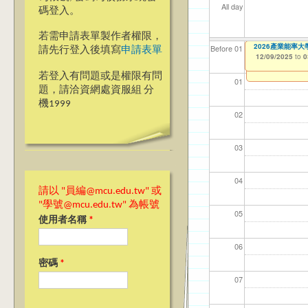
All day
碼登入。
若需申請表單製作者權限，
＊69週年校慶網頁
2026產業能率
【資網處】efo
【財務處】工讀
【財務處】漏打
Before 01
請先行登入後填寫
申請表單
者申請
12/01/2025
12/09/2025
11/12/2021
11/15/2021
to
to
to
to
0
0
03/27/2013
to
若登入有問題或是權限有問
01
題，請洽資網處資服組 分
機1999
02
03
04
請以 "員編@mcu.edu.tw" 或
"學號@mcu.edu.tw" 為帳號
05
使用者名稱
*
06
密碼
*
07