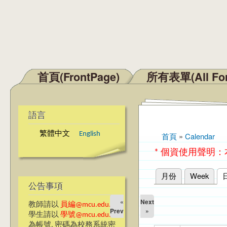
首頁(FrontPage)
所有表單(All Fo
主選單
語言
繁體中文
English
首頁
»
Calendar
您在這裡
* 個資使用聲明
月份
Week
主要索引標籤
公告事項
«
Next
教師請以
員編@mcu.edu.tw
Prev
»
學生請以
學號@mcu.edu.tw
為帳號, 密碼為校務系統密