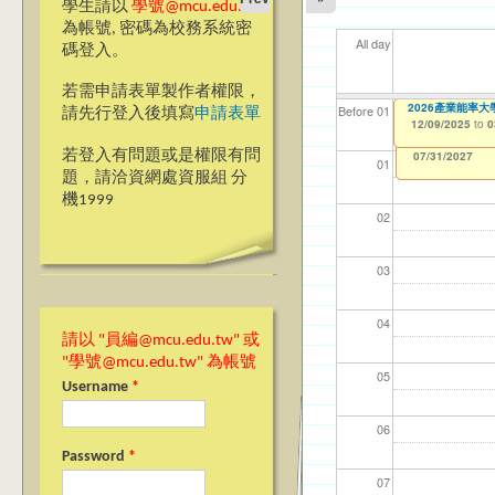
學生請以
學號@mcu.edu.tw
為帳號, 密碼為校務系統密
All day
碼登入。
若需申請表單製作者權限，
＊69週年校慶網頁
2026產業能率
【資網處】efor
【財務處】工讀
【財務處】漏打
11
11
11
【學
Before 01
請先行登入後填寫
申請表單
整合系統～表單製
錄
12/01/2025
12/09/2025
11/12/2021
04/1
02/0
03/0
07/1
to
to
to
0
0
07/31/2027
03/27/2013
11/15/2021
to
to
若登入有問題或是權限有問
12/31/2027
07/31/2027
01
題，請洽資網處資服組 分
機1999
02
03
04
請以 "員編@mcu.edu.tw" 或
"學號@mcu.edu.tw" 為帳號
05
Username
*
06
Password
*
07