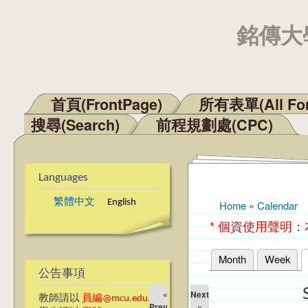
銘傳大學
首頁(FrontPage)
所有表單(All Fo
Main menu
搜尋(Search)
前程規劃處(CPC)
Languages
繁體中文
English
Home
»
Calendar
You are here
* 個資使用聲明
Month
Week
Primary tabs
公告事項
«
Next
教師請以
員編@mcu.edu.tw
Prev
»