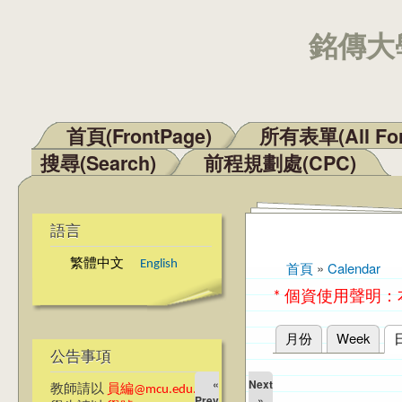
銘傳大學
首頁(FrontPage)
所有表單(All Fo
主選單
搜尋(Search)
前程規劃處(CPC)
語言
繁體中文
English
首頁
»
Calendar
您在這裡
* 個資使用聲明
月份
Week
主要索引標籤
公告事項
«
Next
教師請以
員編@mcu.edu.tw
Prev
»