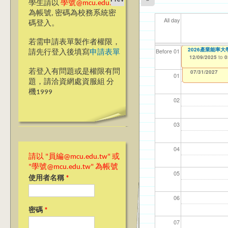
學生請以
學號@mcu.edu.tw
為帳號, 密碼為校務系統密
All day
碼登入。
若需申請表單製作者權限，
＊69週年校慶網頁
2026產業能率
【資網處】efor
【財務處】工讀
【財務處】漏打
11
11
11
【學
Before 01
請先行登入後填寫
申請表單
整合系統～表單製
錄
12/01/2025
12/09/2025
11/12/2021
04/1
02/0
03/0
07/1
to
to
to
0
0
07/31/2027
03/27/2013
11/15/2021
to
to
若登入有問題或是權限有問
12/31/2027
07/31/2027
01
題，請洽資網處資服組 分
機1999
02
03
04
請以 "員編@mcu.edu.tw" 或
"學號@mcu.edu.tw" 為帳號
05
使用者名稱
*
06
密碼
*
07