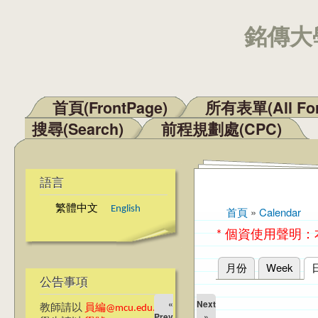
銘傳大學
首頁(FrontPage)
所有表單(All Fo
主選單
搜尋(Search)
前程規劃處(CPC)
語言
繁體中文
English
首頁
»
Calendar
您在這裡
* 個資使用聲明
月份
Week
主要索引標籤
公告事項
«
Next
教師請以
員編@mcu.edu.tw
Prev
»