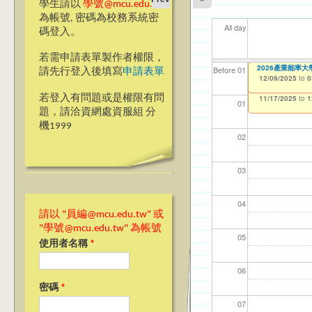
學生請以
學號@mcu.edu.tw
為帳號, 密碼為校務系統密
All day
碼登入。
若需申請表單製作者權限，
【教學暨學習資源
＊69週年校慶網頁
2026產業能率
【資網處】efor
【財務處】工讀
【財務處】漏打
11
11
11
【學
Before 01
請先行登入後填寫
申請表單
生會學嗎？」“Learnin
整合系統～表單製
錄
12/01/2025
12/09/2025
11/12/2021
04/1
02/0
03/0
07/1
to
to
to
0
0
07/31/2027
12/12)
03/27/2013
11/15/2021
to
to
若登入有問題或是權限有問
11/17/2025
12/31/2027
07/31/2027
to
1
01
題，請洽資網處資服組 分
機1999
02
03
04
請以 "員編@mcu.edu.tw" 或
"學號@mcu.edu.tw" 為帳號
05
使用者名稱
*
06
密碼
*
07