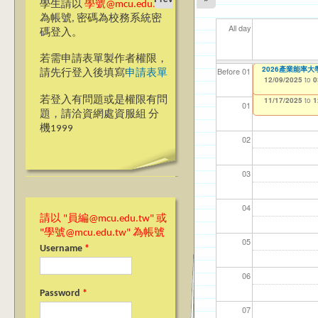
學生請以
學號@mcu.edu.tw
為帳號, 密碼為校務系統密
All day
碼登入。
若需申請表單製作者權限，
【教學暨學習資源
＊69週年校慶網頁
2026產業能率
【資網處】efor
【財務處】工讀
【財務處】漏打
11
11
11
【學
Before 01
請先行登入後填寫
申請表單
生會學嗎？」“Learnin
整合系統～表單製
錄
12/01/2025
12/09/2025
11/12/2021
04/1
02/0
03/0
07/1
to
to
to
0
0
07/31/2027
12/12)
03/27/2013
11/15/2021
to
to
若登入有問題或是權限有問
11/17/2025
12/31/2027
07/31/2027
to
1
01
題，請洽資網處資服組 分
機1999
02
03
04
請以 "員編@mcu.edu.tw" 或
"學號@mcu.edu.tw" 為帳號
05
Username
*
06
Password
*
07