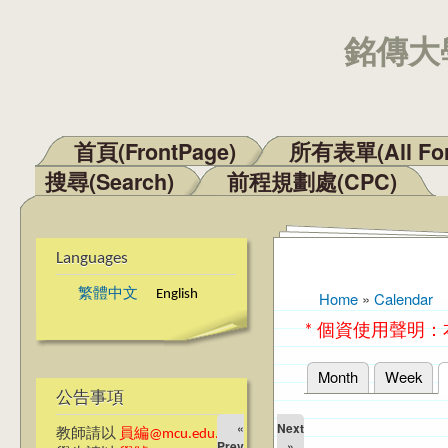
銘傳大學
首頁(FrontPage)
所有表單(All Fo
Main menu
搜尋(Search)
前程規劃處(CPC)
Languages
繁體中文
English
Home
»
Calendar
You are here
* 個資使用聲明
Month
Week
Primary tabs
公告事項
«
Next
教師請以
員編@mcu.edu.tw
Prev
»