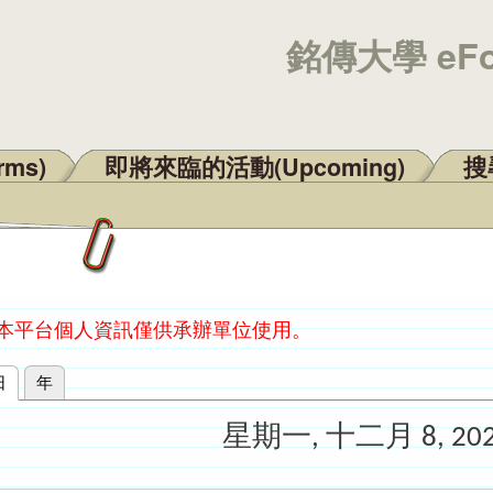
銘傳大學 eF
rms)
即將來臨的活動(Upcoming)
搜尋
：本平台個人資訊僅供承辦單位使用。
日
(作用中頁籤)
年
星期一, 十二月 8, 20