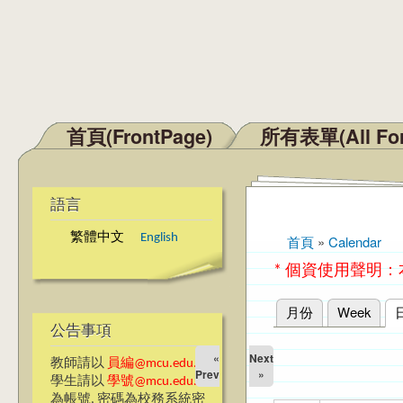
首頁(FrontPage)
所有表單(All Fo
主選單
語言
繁體中文
English
首頁
»
Calendar
您在這裡
* 個資使用聲明
月份
Week
主要索引標籤
公告事項
«
Next
教師請以
員編@mcu.edu.tw
Prev
»
學生請以
學號@mcu.edu.tw
為帳號, 密碼為校務系統密