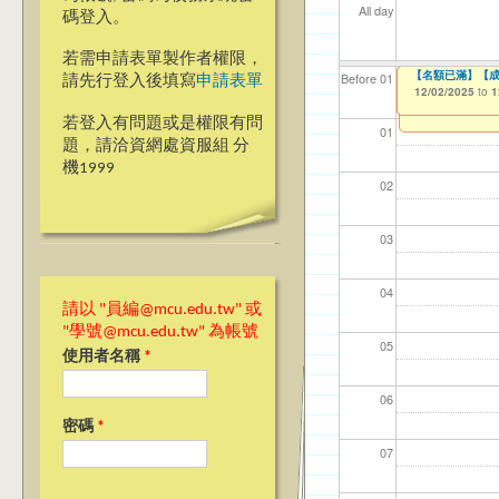
All day
碼登入。
若需申請表單製作者權限，
2025『發現銘
＊＊69週年校慶網
【名額已滿】【成
【資網處】efo
【財務處】工讀
【財務處】漏打
Before 01
請先行登入後填寫
申請表單
者申請
08/08/2025
12/01/2025
12/02/2025
11/12/2021
11/15/2021
to
to
to
to
to
1
0
1
03/27/2013
to
若登入有問題或是權限有問
01
題，請洽資網處資服組 分
機1999
02
03
04
請以 "員編@mcu.edu.tw" 或
"學號@mcu.edu.tw" 為帳號
05
使用者名稱
*
06
密碼
*
07