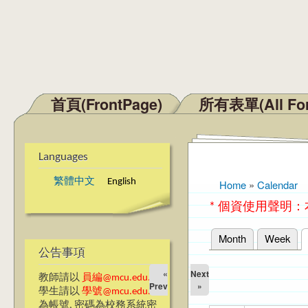
首頁(FrontPage)
所有表單(All Fo
Main menu
Languages
繁體中文
English
Home
»
Calendar
You are here
* 個資使用聲明
Month
Week
Primary tabs
公告事項
«
Next
教師請以
員編@mcu.edu.tw
Prev
»
學生請以
學號@mcu.edu.tw
為帳號, 密碼為校務系統密