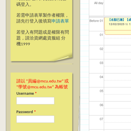
All day
碼登入。
若需申請表單製作者權限，
＊＊69週年校慶網
【名額已滿】【成
【資網處】efo
【財務處】工讀
【財務處】漏打
Before 01
請先行登入後填寫
申請表單
者申請
12/01/2025
12/02/2025
11/12/2021
11/15/2021
to
to
to
to
0
1
03/27/2013
to
若登入有問題或是權限有問
01
題，請洽資網處資服組 分
機1999
02
03
04
請以 "員編@mcu.edu.tw" 或
"學號@mcu.edu.tw" 為帳號
05
Username
*
06
Password
*
07