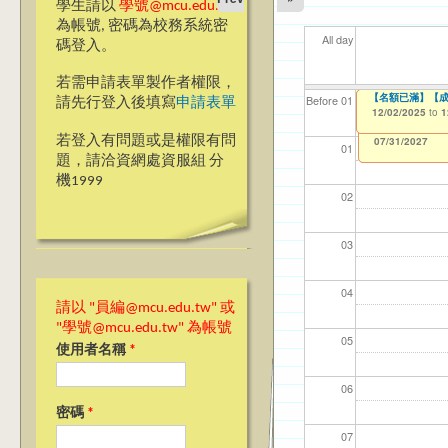
學生請以
學號@mcu.edu.tw
為帳號, 密碼為校務系統密
All day
碼登入。
若需申請表單製作者權限，
＊＊69週年校慶網
【名額已滿】【成
【資網處】efor
【財務處】工讀
【財務處】漏打
11
11
11
【學
11
Before 01
請先行登入後填寫
申請表單
整合系統～表單製
錄
12/01/2025
12/02/2025
11/12/2021
04/1
02/0
03/0
07/1
09/1
to
to
to
0
1
07/31/2027
03/27/2013
11/15/2021
to
to
若登入有問題或是權限有問
12/31/2027
07/31/2027
01
題，請洽資網處資服組 分
機1999
02
03
04
請以 "員編@mcu.edu.tw" 或
"學號@mcu.edu.tw" 為帳號
05
使用者名稱
*
06
密碼
*
07