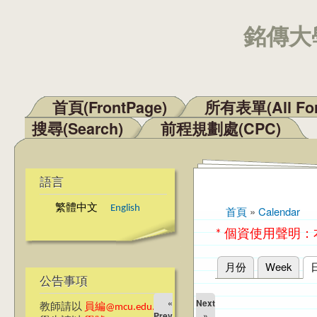
銘傳大學
首頁(FrontPage)
所有表單(All Fo
主選單
搜尋(Search)
前程規劃處(CPC)
語言
繁體中文
English
首頁
»
Calendar
您在這裡
* 個資使用聲明
月份
Week
主要索引標籤
公告事項
«
Next
教師請以
員編@mcu.edu.tw
Prev
»