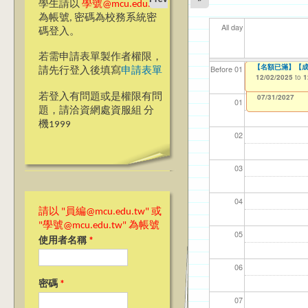
學生請以
學號@mcu.edu.tw
為帳號, 密碼為校務系統密
All day
碼登入。
若需申請表單製作者權限，
＊69週年校慶網頁
【名額已滿】【成
【資網處】efor
【財務處】工讀
【財務處】漏打
11
11
11
【學
11
Before 01
請先行登入後填寫
申請表單
整合系統～表單製
錄
12/01/2025
12/02/2025
11/12/2021
04/1
02/0
03/0
07/1
09/1
to
to
to
0
1
07/31/2027
03/27/2013
11/15/2021
to
to
若登入有問題或是權限有問
12/31/2027
07/31/2027
01
題，請洽資網處資服組 分
機1999
02
03
04
請以 "員編@mcu.edu.tw" 或
"學號@mcu.edu.tw" 為帳號
05
使用者名稱
*
06
密碼
*
07