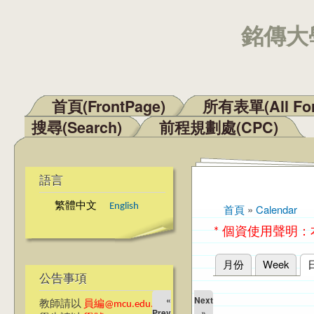
銘傳大學
首頁(FrontPage)
所有表單(All Fo
主選單
搜尋(Search)
前程規劃處(CPC)
語言
繁體中文
English
首頁
»
Calendar
您在這裡
* 個資使用聲明
月份
Week
主要索引標籤
公告事項
«
Next
教師請以
員編@mcu.edu.tw
Prev
»