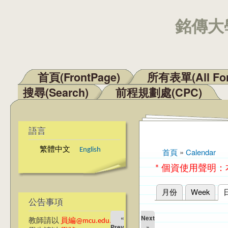
銘傳大學
首頁(FrontPage)
所有表單(All Fo
主選單
搜尋(Search)
前程規劃處(CPC)
語言
繁體中文
English
首頁
»
Calendar
您在這裡
* 個資使用聲明
月份
Week
主要索引標籤
公告事項
«
Next
教師請以
員編@mcu.edu.tw
Prev
»