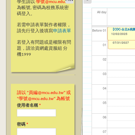
學生請以
學號@mcu.edu.tw
為帳號, 密碼為校務系統密
All day
碼登入。
若需申請表單製作者權限，
【名額已滿】【成
【CDC-台北&
【資網處】efor
【財務處】工讀
【財務處】漏打
11
11
11
【學
11
Before 01
請先行登入後填寫
申請表單
整合系統～表單製
錄
12/02/2025
12/02/2025
11/12/2021
04/1
02/0
03/0
07/1
09/1
to
to
1
07/31/2027
03/27/2013
11/15/2021
to
to
若登入有問題或是權限有問
12/31/2027
07/31/2027
01
題，請洽資網處資服組 分
機1999
02
03
04
請以 "員編@mcu.edu.tw" 或
"學號@mcu.edu.tw" 為帳號
05
使用者名稱
*
06
密碼
*
07