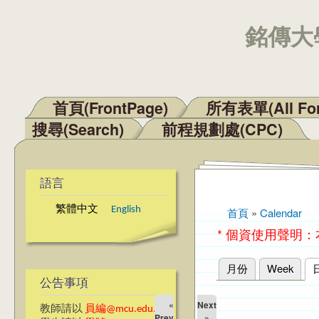
銘傳大學
首頁(FrontPage)
所有表單(All Fo
主選單
搜尋(Search)
前程規劃處(CPC)
語言
繁體中文
English
首頁
»
Calendar
您在這裡
* 個資使用聲明
月份
Week
主要索引標籤
公告事項
«
Next
教師請以
員編@mcu.edu.tw
Prev
»