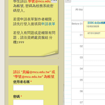
學生請以
學號@mcu.edu.tw
為帳號, 密碼為校務系統密
All day
碼登入。
若需申請表單製作者權限，
【名額已滿】【成
【CDC-台北&
【資網處】efor
【財務處】工讀
【財務處】漏打
11
11
11
【學
11
Before 01
請先行登入後填寫
申請表單
整合系統～表單製
錄
12/02/2025
12/02/2025
11/12/2021
04/1
02/0
03/0
07/1
09/1
to
to
1
07/31/2027
03/27/2013
11/15/2021
to
to
若登入有問題或是權限有問
12/31/2027
07/31/2027
01
題，請洽資網處資服組 分
機1999
02
03
04
請以 "員編@mcu.edu.tw" 或
"學號@mcu.edu.tw" 為帳號
05
使用者名稱
*
06
密碼
*
07