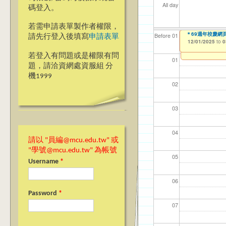
All day
碼登入。
若需申請表單製作者權限，
＊＊69週年校慶網
＊69週年校慶網頁
【資網處】efo
【財務處】工讀
【財務處】漏打
Before 01
請先行登入後填寫
申請表單
者申請
12/01/2025
12/01/2025
11/12/2021
11/15/2021
to
to
to
to
0
0
03/27/2013
to
若登入有問題或是權限有問
01
題，請洽資網處資服組 分
機1999
02
03
04
請以 "員編@mcu.edu.tw" 或
"學號@mcu.edu.tw" 為帳號
05
Username
*
06
Password
*
07