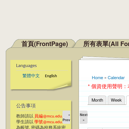
首頁(FrontPage)
所有表單(All Fo
Main menu
Languages
繁體中文
English
Home
»
Calendar
You are here
* 個資使用聲明
Month
Week
Primary tabs
公告事項
«
Next
教師請以
員編@mcu.edu.tw
Prev
»
學生請以
學號@mcu.edu.tw
為帳號, 密碼為校務系統密