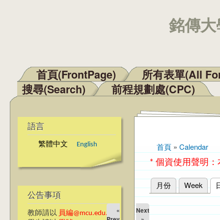
銘傳大學
首頁(FrontPage)
所有表單(All Fo
主選單
搜尋(Search)
前程規劃處(CPC)
語言
繁體中文
English
首頁
»
Calendar
您在這裡
* 個資使用聲明
月份
Week
主要索引標籤
公告事項
«
Next
教師請以
員編@mcu.edu.tw
Prev
»