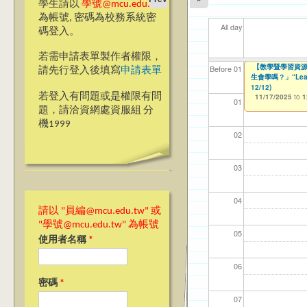
學生請以
學號@mcu.edu.tw
為帳號, 密碼為校務系統密
All day
碼登入。
若需申請表單製作者權限，
Ja(>_<)pan
【教學暨學習資源
【教學暨學習資源
【資網處】efor
【財務處】工讀
【財務處】漏打
11
11
11
【學
Before 01
請先行登入後填寫
申請表單
會學嗎？」“Learning”
生會學嗎？」“Learnin
整合系統～表單製
錄
10/28/2025
11/12/2021
04/1
02/0
03/0
07/1
to
to
1
07/31/2027
12/12)
11/17/2025
03/27/2013
11/15/2021
to
to
to
1
若登入有問題或是權限有問
11/17/2025
12/31/2027
07/31/2027
to
1
01
題，請洽資網處資服組 分
機1999
02
03
04
請以 "員編@mcu.edu.tw" 或
"學號@mcu.edu.tw" 為帳號
05
使用者名稱
*
06
密碼
*
07