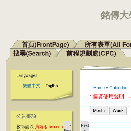
銘傳大學
首頁(FrontPage)
所有表單(All Fo
Main menu
搜尋(Search)
前程規劃處(CPC)
Languages
繁體中文
English
Home
»
Calendar
You are here
* 個資使用聲明
Month
Week
Primary tabs
公告事項
«
Next
教師請以
員編@mcu.edu.tw
Prev
»