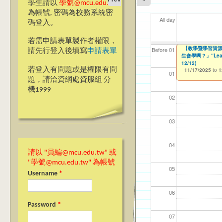
學生請以
學號@mcu.edu.tw
為帳號, 密碼為校務系統密
All day
碼登入。
若需申請表單製作者權限，
Ja(>_<)pan
【教學暨學習資源
【教學暨學習資源
【資網處】efor
【財務處】工讀
【財務處】漏打
11
11
11
【學
Before 01
請先行登入後填寫
申請表單
會學嗎？」“Learning”
生會學嗎？」“Learnin
整合系統～表單製
錄
10/28/2025
11/12/2021
04/1
02/0
03/0
07/1
to
to
1
07/31/2027
12/12)
11/17/2025
03/27/2013
11/15/2021
to
to
to
1
若登入有問題或是權限有問
11/17/2025
12/31/2027
07/31/2027
to
1
01
題，請洽資網處資服組 分
機1999
02
03
04
請以 "員編@mcu.edu.tw" 或
"學號@mcu.edu.tw" 為帳號
05
Username
*
06
Password
*
07