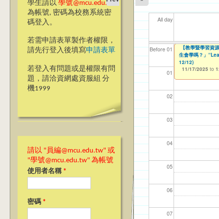
學生請以
學號@mcu.edu.tw
為帳號, 密碼為校務系統密
All day
碼登入。
若需申請表單製作者權限，
Ja(>_<)pan
【教學暨學習資源
【教學暨學習資源
【資網處】efor
【財務處】工讀
【財務處】漏打
11
11
11
【學
Before 01
請先行登入後填寫
申請表單
會學嗎？」“Learning”
生會學嗎？」“Learnin
整合系統～表單製
錄
10/28/2025
11/12/2021
04/1
02/0
03/0
07/1
to
to
1
07/31/2027
12/12)
11/17/2025
03/27/2013
11/15/2021
to
to
to
1
若登入有問題或是權限有問
11/17/2025
12/31/2027
07/31/2027
to
1
01
題，請洽資網處資服組 分
機1999
02
03
04
請以 "員編@mcu.edu.tw" 或
"學號@mcu.edu.tw" 為帳號
05
使用者名稱
*
06
密碼
*
07