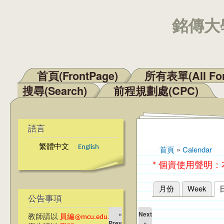
銘傳大學
首頁(FrontPage)
所有表單(All Fo
主選單
搜尋(Search)
前程規劃處(CPC)
語言
繁體中文
English
首頁
»
Calendar
您在這裡
* 個資使用聲明
月份
Week
主要索引標籤
公告事項
«
Next
教師請以
員編@mcu.edu.tw
Prev
»