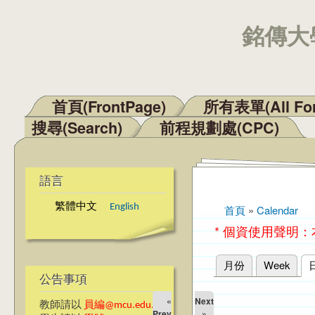
銘傳大學
首頁(FrontPage)
所有表單(All Fo
主選單
搜尋(Search)
前程規劃處(CPC)
語言
繁體中文
English
首頁
»
Calendar
您在這裡
* 個資使用聲明
月份
Week
主要索引標籤
公告事項
«
Next
教師請以
員編@mcu.edu.tw
Prev
»