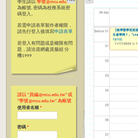
學生請以
學號@mcu.edu.tw
為帳號, 密碼為校務系統密
All day
碼登入。
若需申請表單製作者權限，
【教學暨學習資源
【教學暨學習資源
【資網處】efor
【財務處】工讀
【財務處】漏打
11
11
11
【學
11
Before 01
請先行登入後填寫
申請表單
會學嗎？」“Learning”
生會學嗎？」“Learnin
整合系統～表單製
錄
11/12/2021
04/1
02/0
03/0
07/1
09/1
to
07/31/2027
12/12)
11/17/2025
03/27/2013
11/15/2021
to
to
to
1
若登入有問題或是權限有問
11/17/2025
12/31/2027
07/31/2027
to
1
01
題，請洽資網處資服組 分
機1999
02
03
04
請以 "員編@mcu.edu.tw" 或
"學號@mcu.edu.tw" 為帳號
05
使用者名稱
*
06
密碼
*
07