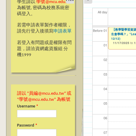
學生請以
學號@mcu.edu.tw
為帳號, 密碼為校務系統密
All day
碼登入。
若需申請表單製作者權限，
【教學暨學習資源
【教學暨學習資源
【資網處】efor
【財務處】工讀
【財務處】漏打
11
11
11
【學
11
Before 01
請先行登入後填寫
申請表單
會學嗎？」“Learning”
生會學嗎？」“Learnin
整合系統～表單製
錄
11/12/2021
04/1
02/0
03/0
07/1
09/1
to
07/31/2027
12/12)
11/17/2025
03/27/2013
11/15/2021
to
to
to
1
若登入有問題或是權限有問
11/17/2025
12/31/2027
07/31/2027
to
1
01
題，請洽資網處資服組 分
機1999
02
03
04
請以 "員編@mcu.edu.tw" 或
"學號@mcu.edu.tw" 為帳號
05
Username
*
06
Password
*
07