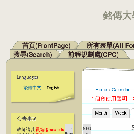
銘傳大學
首頁(FrontPage)
所有表單(All Fo
Main menu
搜尋(Search)
前程規劃處(CPC)
Languages
繁體中文
English
Home
»
Calendar
You are here
* 個資使用聲明
Month
Week
Primary tabs
公告事項
«
Next
教師請以
員編@mcu.edu.tw
Prev
»