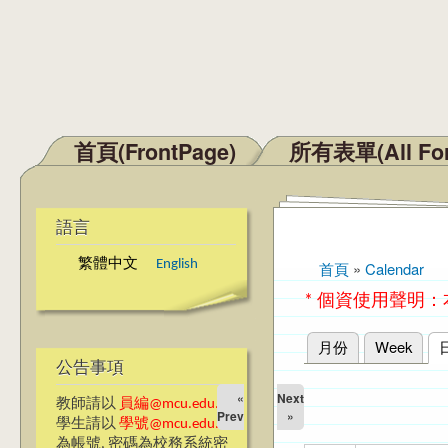
首頁(FrontPage)
所有表單(All Fo
主選單
語言
繁體中文
English
首頁
»
Calendar
您在這裡
* 個資使用聲明
月份
Week
主要索引標籤
公告事項
«
Next
教師請以
員編@mcu.edu.tw
Prev
»
學生請以
學號@mcu.edu.tw
為帳號, 密碼為校務系統密