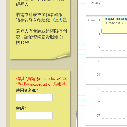
All day
碼登入。
若需申請表單製作者權限，
☆台北校區☆ 1
似鳥(NITORI)資
【資網處】efo
【財務處】工讀
【財務處】漏打
Before 01
請先行登入後填寫
申請表單
者申請
11/21/2025
11/25/2025
11/12/2021
11/15/2021
to
to
to
to
1
1
03/27/2013
to
若登入有問題或是權限有問
01
題，請洽資網處資服組 分
機1999
02
03
04
請以 "員編@mcu.edu.tw" 或
"學號@mcu.edu.tw" 為帳號
05
使用者名稱
*
06
密碼
*
07