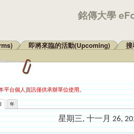
銘傳大學 eF
rms)
即將來臨的活動(Upcoming)
搜尋
：本平台個人資訊僅供承辦單位使用。
日
(作用中頁籤)
年
星期三, 十一月 26, 20