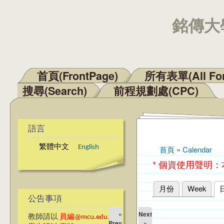
銘傳大學
首頁(FrontPage)
所有表單(All Fo
主選單
搜尋(Search)
前程規劃處(CPC)
語言
繁體中文
English
首頁
»
Calendar
您在這裡
* 個資使用聲明
月份
Week
主要索引標籤
公告事項
«
Next
教師請以
員編@mcu.edu.tw
Prev
»