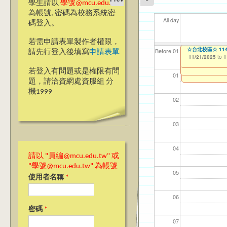
學生請以
學號@mcu.edu.tw
為帳號, 密碼為校務系統密
All day
碼登入。
若需申請表單製作者權限，
【教學暨學習資源
☆台北校區☆ 1
【資網處】efor
【財務處】工讀
【財務處】漏打
11
11
11
【學
11
Before 01
請先行登入後填寫
申請表單
會學嗎？」“Learning”
整合系統～表單製
錄
11/21/2025
11/12/2021
04/1
02/0
03/0
07/1
09/1
to
to
1
07/31/2027
11/17/2025
03/27/2013
11/15/2021
to
to
to
1
若登入有問題或是權限有問
12/31/2027
07/31/2027
01
題，請洽資網處資服組 分
機1999
02
03
04
請以 "員編@mcu.edu.tw" 或
"學號@mcu.edu.tw" 為帳號
05
使用者名稱
*
06
密碼
*
07