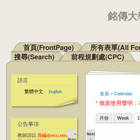
銘傳大學
首頁(FrontPage)
所有表單(All Fo
主選單
搜尋(Search)
前程規劃處(CPC)
語言
繁體中文
English
首頁
»
Calendar
您在這裡
* 個資使用聲明
月份
Week
主要索引標籤
公告事項
«
Next
教師請以
員編@mcu.edu.tw
Prev
»