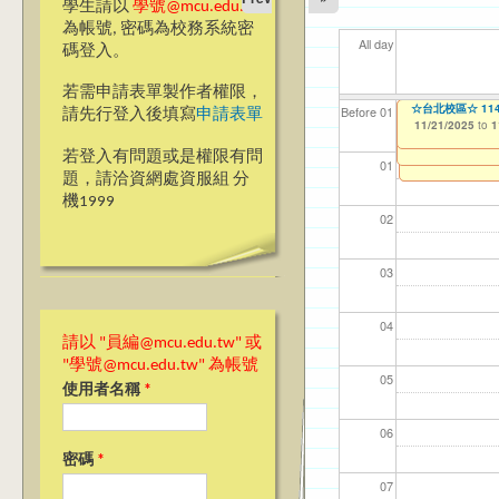
學生請以
學號@mcu.edu.tw
為帳號, 密碼為校務系統密
All day
碼登入。
若需申請表單製作者權限，
【教學暨學習資源
☆台北校區☆ 1
【資網處】efor
【財務處】工讀
【財務處】漏打
11
11
11
【學
11
Before 01
請先行登入後填寫
申請表單
會學嗎？」“Learning”
整合系統～表單製
錄
11/21/2025
11/12/2021
04/1
02/0
03/0
07/1
09/1
to
to
1
07/31/2027
11/17/2025
03/27/2013
11/15/2021
to
to
to
1
若登入有問題或是權限有問
12/31/2027
07/31/2027
01
題，請洽資網處資服組 分
機1999
02
03
04
請以 "員編@mcu.edu.tw" 或
"學號@mcu.edu.tw" 為帳號
05
使用者名稱
*
06
密碼
*
07