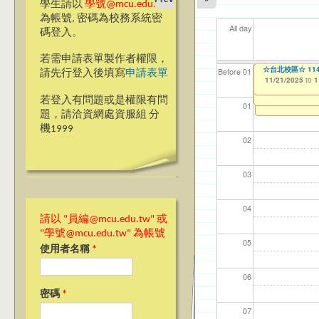
學生請以
學號@mcu.edu.tw
為帳號, 密碼為校務系統密
All day
碼登入。
若需申請表單製作者權限，
【教學暨學習資源
☆台北校區☆ 1
【資網處】efor
【財務處】工讀
【財務處】漏打
11
11
11
【學
11
Before 01
請先行登入後填寫
申請表單
會學嗎？」“Learning”
整合系統～表單製
錄
11/21/2025
11/12/2021
04/1
02/0
03/0
07/1
09/1
to
to
1
07/31/2027
11/17/2025
03/27/2013
11/15/2021
to
to
to
1
若登入有問題或是權限有問
12/31/2027
07/31/2027
01
題，請洽資網處資服組 分
機1999
02
03
04
請以 "員編@mcu.edu.tw" 或
"學號@mcu.edu.tw" 為帳號
05
使用者名稱
*
06
密碼
*
07