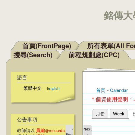
銘傳大學
首頁(FrontPage)
所有表單(All Fo
主選單
搜尋(Search)
前程規劃處(CPC)
語言
繁體中文
English
首頁
»
Calendar
您在這裡
* 個資使用聲明
月份
Week
主要索引標籤
公告事項
«
Next
教師請以
員編@mcu.edu.tw
Prev
»