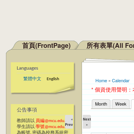
首頁(FrontPage)
所有表單(All Fo
Main menu
Languages
繁體中文
English
Home
»
Calendar
You are here
* 個資使用聲明
Month
Week
Primary tabs
公告事項
«
Next
教師請以
員編@mcu.edu.tw
Prev
»
學生請以
學號@mcu.edu.tw
為帳號, 密碼為校務系統密