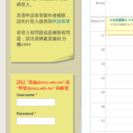
All day
碼登入。
若需申請表單製作者權限，
【教學暨學習資源中心
☆台北校區☆ 1
【資網處】efo
【財務處】工讀
【財務處】漏打
Before 01
請先行登入後填寫
申請表單
What We Teach?” 
者申請
11/21/2025
11/12/2021
11/15/2021
to
to
to
1
11/17/2025
to
1
03/27/2013
to
若登入有問題或是權限有問
01
題，請洽資網處資服組 分
機1999
02
03
04
請以 "員編@mcu.edu.tw" 或
"學號@mcu.edu.tw" 為帳號
05
Username
*
06
Password
*
07