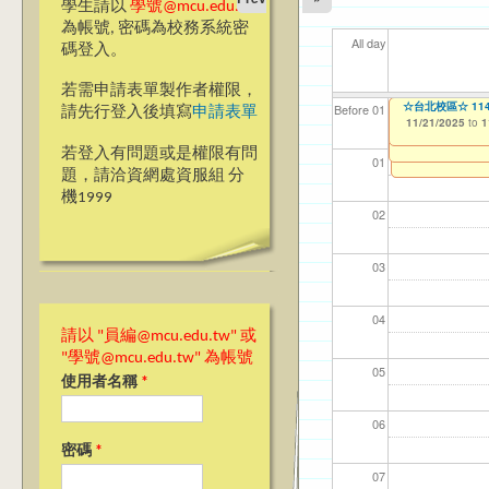
學生請以
學號@mcu.edu.tw
為帳號, 密碼為校務系統密
All day
碼登入。
若需申請表單製作者權限，
【教學暨學習資源
☆台北校區☆ 1
【資網處】efor
【財務處】工讀
【財務處】漏打
11
11
11
【學
11
Before 01
請先行登入後填寫
申請表單
會學嗎？」“Learning”
整合系統～表單製
錄
11/21/2025
11/12/2021
04/1
02/0
03/0
07/1
09/1
to
to
1
07/31/2027
11/17/2025
03/27/2013
11/15/2021
to
to
to
1
若登入有問題或是權限有問
12/31/2027
07/31/2027
01
題，請洽資網處資服組 分
機1999
02
03
04
請以 "員編@mcu.edu.tw" 或
"學號@mcu.edu.tw" 為帳號
05
使用者名稱
*
06
密碼
*
07