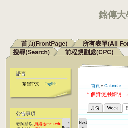
銘傳大學
首頁(FrontPage)
所有表單(All Fo
主選單
搜尋(Search)
前程規劃處(CPC)
語言
繁體中文
English
首頁
»
Calendar
您在這裡
* 個資使用聲明
月份
Week
主要索引標籤
公告事項
«
Next
教師請以
員編@mcu.edu.tw
Prev
»