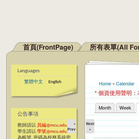
首頁(FrontPage)
所有表單(All Fo
Main menu
Languages
繁體中文
English
Home
»
Calendar
You are here
* 個資使用聲明
Month
Week
Primary tabs
公告事項
«
Next
教師請以
員編@mcu.edu.tw
Prev
»
學生請以
學號@mcu.edu.tw
為帳號, 密碼為校務系統密