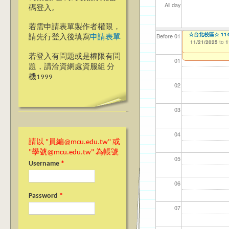
All day
碼登入。
若需申請表單製作者權限，
【教學暨學習資源中心
☆台北校區☆ 1
【資網處】efo
【財務處】工讀
【財務處】漏打
Before 01
請先行登入後填寫
申請表單
What We Teach?” 
者申請
11/21/2025
11/12/2021
11/15/2021
to
to
to
1
11/17/2025
to
1
03/27/2013
to
若登入有問題或是權限有問
01
題，請洽資網處資服組 分
機1999
02
03
04
請以 "員編@mcu.edu.tw" 或
"學號@mcu.edu.tw" 為帳號
05
Username
*
06
Password
*
07