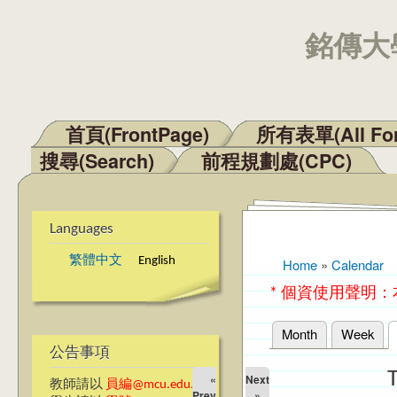
銘傳大學
首頁(FrontPage)
所有表單(All Fo
Main menu
搜尋(Search)
前程規劃處(CPC)
Languages
繁體中文
English
Home
»
Calendar
You are here
* 個資使用聲明
Month
Week
Primary tabs
公告事項
«
Next
教師請以
員編@mcu.edu.tw
Prev
»