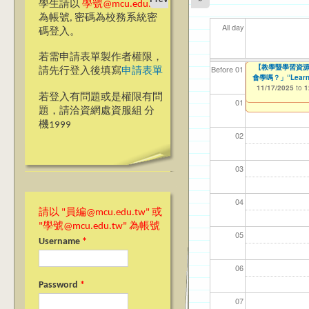
學生請以
學號@mcu.edu.tw
為帳號, 密碼為校務系統密
All day
碼登入。
若需申請表單製作者權限，
【教學暨學習資源
【教學暨學習資源
【教學暨學習資源
【資網處】efor
【財務處】工讀
【財務處】漏打
11
11
11
【學
11
Before 01
請先行登入後填寫
申請表單
教師教學研習 2024-25
生會學嗎？」“Learnin
會學嗎？」“Learning”
整合系統～表單製
錄
11/12/2021
04/1
02/0
03/0
07/1
09/1
to
07/31/2027
Achievement Sha
12/12)
11/17/2025
03/27/2013
11/15/2021
to
to
to
1
若登入有問題或是權限有問
08/21/2025
11/17/2025
12/31/2027
07/31/2027
to
to
1
1
01
題，請洽資網處資服組 分
機1999
02
03
04
請以 "員編@mcu.edu.tw" 或
"學號@mcu.edu.tw" 為帳號
05
Username
*
06
Password
*
07