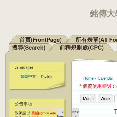
銘傳大學
首頁(FrontPage)
所有表單(All Fo
Main menu
搜尋(Search)
前程規劃處(CPC)
Languages
繁體中文
English
Home
»
Calendar
You are here
* 個資使用聲明
Month
Week
Primary tabs
公告事項
«
Next
教師請以
員編@mcu.edu.tw
Prev
»