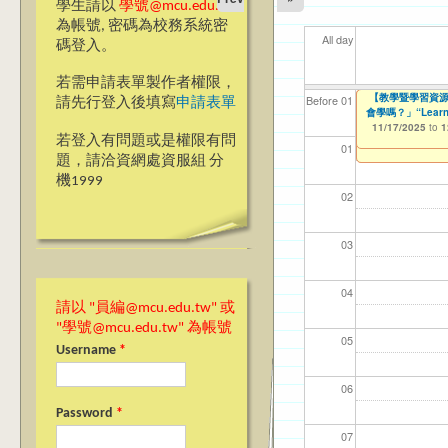
學生請以
學號@mcu.edu.tw
為帳號, 密碼為校務系統密
All day
碼登入。
若需申請表單製作者權限，
【教學暨學習資源
【教學暨學習資源
【教學暨學習資源
【資網處】efor
【財務處】工讀
【財務處】漏打
11
11
11
【學
11
Before 01
請先行登入後填寫
申請表單
教師教學研習 2024-25
生會學嗎？」“Learnin
會學嗎？」“Learning”
整合系統～表單製
錄
11/12/2021
04/1
02/0
03/0
07/1
09/1
to
07/31/2027
Achievement Sha
12/12)
11/17/2025
03/27/2013
11/15/2021
to
to
to
1
若登入有問題或是權限有問
08/21/2025
11/17/2025
12/31/2027
07/31/2027
to
to
1
1
01
題，請洽資網處資服組 分
機1999
02
03
04
請以 "員編@mcu.edu.tw" 或
"學號@mcu.edu.tw" 為帳號
05
Username
*
06
Password
*
07