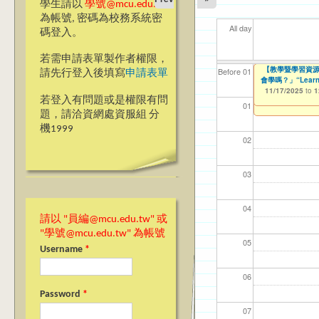
學生請以
學號@mcu.edu.tw
為帳號, 密碼為校務系統密
All day
碼登入。
若需申請表單製作者權限，
【教學暨學習資源
【教學暨學習資源
【資網處】efor
【財務處】工讀
【財務處】漏打
11
11
11
【學
11
Before 01
請先行登入後填寫
申請表單
生會學嗎？」“Learnin
會學嗎？」“Learning”
整合系統～表單製
錄
11/12/2021
04/1
02/0
03/0
07/1
09/1
to
07/31/2027
12/12)
11/17/2025
03/27/2013
11/15/2021
to
to
to
1
若登入有問題或是權限有問
11/17/2025
12/31/2027
07/31/2027
to
1
01
題，請洽資網處資服組 分
機1999
02
03
04
請以 "員編@mcu.edu.tw" 或
"學號@mcu.edu.tw" 為帳號
05
Username
*
06
Password
*
07