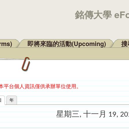
銘傳大學 eF
rms)
即將來臨的活動(Upcoming)
搜尋
：本平台個人資訊僅供承辦單位使用。
日
(作用中頁籤)
年
星期三, 十一月 19, 20