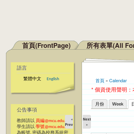
首頁(FrontPage)
所有表單(All Fo
主選單
語言
繁體中文
English
首頁
»
Calendar
您在這裡
* 個資使用聲明
月份
Week
主要索引標籤
公告事項
«
Next
教師請以
員編@mcu.edu.tw
Prev
»
學生請以
學號@mcu.edu.tw
為帳號, 密碼為校務系統密