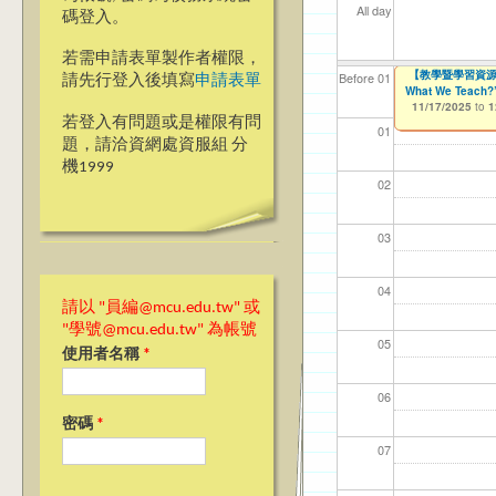
All day
碼登入。
若需申請表單製作者權限，
【教學暨學習資源中心
【教學暨學習資源中心
【資網處】efo
【財務處】工讀
【財務處】漏打
Before 01
請先行登入後填寫
申請表單
What We Teach?”
What We Teach?” 
者申請
11/12/2021
11/15/2021
to
to
11/17/2025
11/17/2025
to
to
1
1
03/27/2013
to
若登入有問題或是權限有問
01
題，請洽資網處資服組 分
機1999
02
03
04
請以 "員編@mcu.edu.tw" 或
"學號@mcu.edu.tw" 為帳號
05
使用者名稱
*
06
密碼
*
07