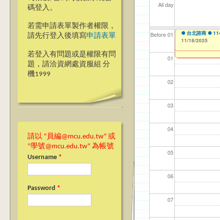
All day
碼登入。
若需申請表單製作者權限，
【教學暨學習資源中心
✺ 台北諮商 ✺ 
【資網處】efo
【財務處】工讀
【財務處】漏打
Before 01
請先行登入後填寫
申請表單
What We Teach?” 
者申請
11/18/2025
11/12/2021
11/15/2021
to
to
11/17/2025
to
1
03/27/2013
to
若登入有問題或是權限有問
01
題，請洽資網處資服組 分
機1999
02
03
04
請以 "員編@mcu.edu.tw" 或
"學號@mcu.edu.tw" 為帳號
05
Username
*
06
Password
*
07