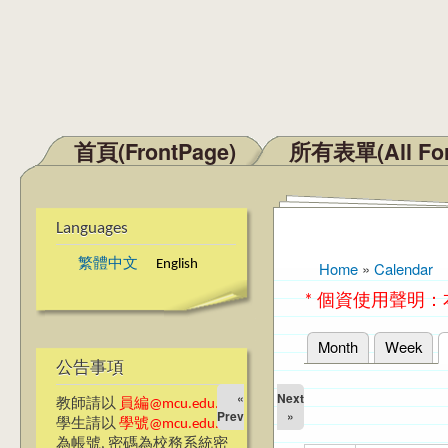
首頁(FrontPage)
所有表單(All Fo
Main menu
Languages
繁體中文
English
Home
»
Calendar
You are here
* 個資使用聲明
Month
Week
Primary tabs
公告事項
«
Next
教師請以
員編@mcu.edu.tw
Prev
»
學生請以
學號@mcu.edu.tw
為帳號, 密碼為校務系統密