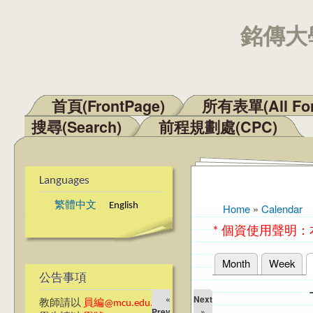
銘傳大學
首頁(FrontPage)
所有表單(All Fo
Main menu
搜尋(Search)
前程規劃處(CPC)
Languages
繁體中文
English
Home
»
Calendar
You are here
* 個資使用聲明
Month
Week
Primary tabs
公告事項
«
Next
教師請以
員編@mcu.edu.tw
Prev
»