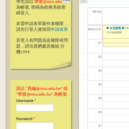
學生請以
學號@mcu.edu.tw
為帳號, 密碼為校務系統密
All day
碼登入。
若需申請表單製作者權限，
【教學暨學習資源
✺ 台北諮商 ✺ 
【資網處】efor
【財務處】工讀
【財務處】漏打
11
11
11
【學
11
Before 01
請先行登入後填寫
申請表單
會學嗎？」“Learning”
整合系統～表單製
錄
11/18/2025
11/12/2021
04/1
02/0
03/0
07/1
09/1
to
07/31/2027
11/17/2025
03/27/2013
11/15/2021
to
to
to
1
若登入有問題或是權限有問
12/31/2027
07/31/2027
01
題，請洽資網處資服組 分
機1999
02
03
04
請以 "員編@mcu.edu.tw" 或
"學號@mcu.edu.tw" 為帳號
05
Username
*
06
Password
*
07