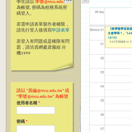
學生請以
學號@mcu.edu.tw
為帳號, 密碼為校務系統密
All day
碼登入。
若需申請表單製作者權限，
【資訊網路處】校內
【教學暨學習資源
§台北諮商§ 114
【教學暨學習資源
【資網處】efor
【財務處】工讀
【財務處】漏打
11
11
11
【學
11
Before 01
請先行登入後填寫
申請表單
會學嗎？」“Learning”
生會學嗎？」“Learnin
整合系統～表單製
錄
11/17/2025
11/06/2025
11/12/2021
04/1
02/0
03/0
07/1
09/1
to
to
1
07/31/2027
12/12)
11/17/2025
03/27/2013
11/15/2021
to
to
to
1
若登入有問題或是權限有問
11/17/2025
12/31/2027
07/31/2027
to
1
01
題，請洽資網處資服組 分
機1999
02
03
04
請以 "員編@mcu.edu.tw" 或
"學號@mcu.edu.tw" 為帳號
05
使用者名稱
*
06
密碼
*
07