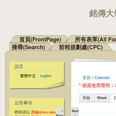
銘傳大學
首頁(FrontPage)
所有表單(All Fo
主選單
搜尋(Search)
前程規劃處(CPC)
語言
繁體中文
English
首頁
»
Calendar
您在這裡
* 個資使用聲明
月份
Week
主要索引標籤
公告事項
«
Next
教師請以
員編@mcu.edu.tw
Prev
»