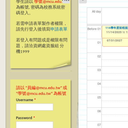
學生請以
學號@mcu.edu.tw
為帳號, 密碼為校務系統密
All day
碼登入。
若需申請表單製作者權限，
【資訊網路處】校內
114學年度前程
【資網處】efor
【財務處】工讀
【財務處】漏打
11
11
11
【學
11
Before 01
請先行登入後填寫
申請表單
整合系統～表單製
錄
11/06/2025
11/14/2025
11/12/2021
04/1
02/0
03/0
07/1
09/1
to
to
to
1
1
07/31/2027
03/27/2013
11/15/2021
to
to
若登入有問題或是權限有問
12/31/2027
07/31/2027
01
題，請洽資網處資服組 分
機1999
02
03
04
請以 "員編@mcu.edu.tw" 或
"學號@mcu.edu.tw" 為帳號
05
Username
*
06
Password
*
07