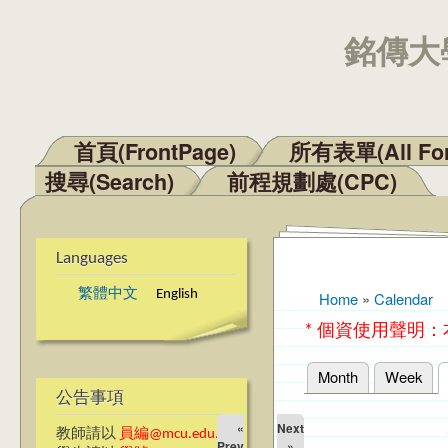
銘傳大學
首頁(FrontPage)
所有表單(All Fo
Main menu
搜尋(Search)
前程規劃處(CPC)
Languages
繁體中文
English
Home
»
Calendar
You are here
* 個資使用聲明
Month
Week
Primary tabs
公告事項
«
Next
教師請以
員編@mcu.edu.tw
Prev
»