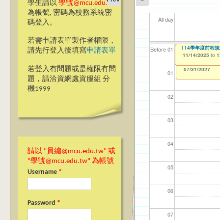
學生請以
學號@mcu.edu.tw
為帳號, 密碼為校務系統密
All day
碼登入。
若需申請表單製作者權限，
【資訊網路處】校內
Ja>_<pan應日系
114學年度前程
【資網處】efor
【財務處】工讀
【財務處】漏打
11
11
11
【學
11
Before 01
請先行登入後填寫
申請表單
整合系統～表單製
錄
11/06/2025
11/13/2025
11/14/2025
11/12/2021
04/1
02/0
03/0
07/1
09/1
to
to
to
to
1
1
1
07/31/2027
03/27/2013
11/15/2021
to
to
若登入有問題或是權限有問
12/31/2027
07/31/2027
01
題，請洽資網處資服組 分
機1999
02
03
04
請以 "員編@mcu.edu.tw" 或
"學號@mcu.edu.tw" 為帳號
05
Username
*
06
Password
*
07