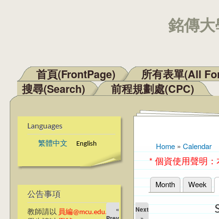
銘傳大學
首頁(FrontPage)
所有表單(All Fo
Main menu
搜尋(Search)
前程規劃處(CPC)
Languages
繁體中文
English
Home
»
Calendar
You are here
* 個資使用聲明
Month
Week
Primary tabs
公告事項
«
Next
教師請以
員編@mcu.edu.tw
Prev
»