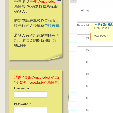
學生請以
學號@mcu.edu.tw
為帳號, 密碼為校務系統密
All day
碼登入。
若需申請表單製作者權限，
【資訊網路處】校內
Ja>_<pan應日系
114學年度前程
【資網處】efor
【財務處】工讀
【財務處】漏打
11
11
11
【學
11
Before 01
請先行登入後填寫
申請表單
整合系統～表單製
錄
11/06/2025
11/13/2025
11/14/2025
11/12/2021
04/1
02/0
03/0
07/1
09/1
to
to
to
to
1
1
1
07/31/2027
03/27/2013
11/15/2021
to
to
若登入有問題或是權限有問
12/31/2027
07/31/2027
01
題，請洽資網處資服組 分
機1999
02
03
04
請以 "員編@mcu.edu.tw" 或
"學號@mcu.edu.tw" 為帳號
05
Username
*
06
Password
*
07