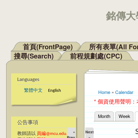
銘傳大學
首頁(FrontPage)
所有表單(All Fo
Main menu
搜尋(Search)
前程規劃處(CPC)
Languages
繁體中文
English
Home
»
Calendar
You are here
* 個資使用聲明
Month
Week
Primary tabs
公告事項
«
Next
教師請以
員編@mcu.edu.tw
Prev
»