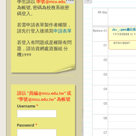
學生請以
學號@mcu.edu.tw
為帳號, 密碼為校務系統密
All day
碼登入。
若需申請表單製作者權限，
【資訊網路處】校內
Ja>_<pan應日系
【資網處】efor
【財務處】工讀
【財務處】漏打
11
11
11
【學
11
Before 01
請先行登入後填寫
申請表單
整合系統～表單製
錄
11/06/2025
11/13/2025
11/12/2021
04/1
02/0
03/0
07/1
09/1
to
to
to
1
1
07/31/2027
03/27/2013
11/15/2021
to
to
若登入有問題或是權限有問
12/31/2027
07/31/2027
01
題，請洽資網處資服組 分
機1999
02
03
04
請以 "員編@mcu.edu.tw" 或
"學號@mcu.edu.tw" 為帳號
05
Username
*
06
Password
*
07