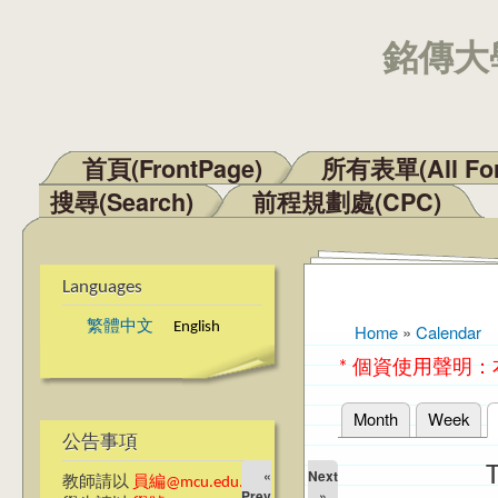
銘傳大學
首頁(FrontPage)
所有表單(All Fo
Main menu
搜尋(Search)
前程規劃處(CPC)
Languages
繁體中文
English
Home
»
Calendar
You are here
* 個資使用聲明
Month
Week
Primary tabs
公告事項
«
Next
教師請以
員編@mcu.edu.tw
Prev
»