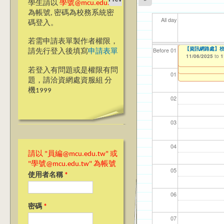
學生請以
學號@mcu.edu.tw
為帳號, 密碼為校務系統密
All day
碼登入。
若需申請表單製作者權限，
【教學暨學習資源
【教學暨學習資源
Ja(>_<)pan
【資訊網路處】校內
【資網處】efor
【財務處】工讀
【財務處】漏打
11
11
11
【學
11
Before 01
請先行登入後填寫
申請表單
教師教學研習 2024-25
Learning Orient
整合系統～表單製
錄
10/28/2025
11/06/2025
11/12/2021
04/1
02/0
03/0
07/1
09/1
to
to
to
1
1
09/08/2025
07/31/2027
to
1
Achievement Sha
03/27/2013
11/15/2021
to
to
若登入有問題或是權限有問
08/21/2025
12/31/2027
07/31/2027
to
1
01
題，請洽資網處資服組 分
機1999
02
03
04
請以 "員編@mcu.edu.tw" 或
"學號@mcu.edu.tw" 為帳號
05
使用者名稱
*
06
密碼
*
07