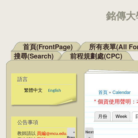
銘傳大學
首頁(FrontPage)
所有表單(All Fo
主選單
搜尋(Search)
前程規劃處(CPC)
語言
繁體中文
English
首頁
»
Calendar
您在這裡
* 個資使用聲明
月份
Week
主要索引標籤
公告事項
«
Next
教師請以
員編@mcu.edu.tw
Prev
»