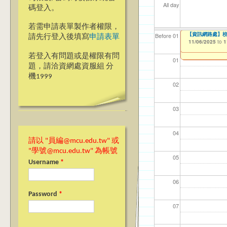
All day
碼登入。
若需申請表單製作者權限，
【教學暨學習資源中心
【教學暨學習資源中心
Ja(>_<)pan
【資訊網路處】校內
【資網處】efo
【財務處】工讀
【財務處】漏打
Before 01
請先行登入後填寫
申請表單
Implementation 
者申請
09/08/2025
10/28/2025
11/06/2025
11/12/2021
11/15/2021
to
to
to
to
to
1
1
1
08/21/2025
to
1
03/27/2013
to
若登入有問題或是權限有問
01
題，請洽資網處資服組 分
機1999
02
03
04
請以 "員編@mcu.edu.tw" 或
"學號@mcu.edu.tw" 為帳號
05
Username
*
06
Password
*
07