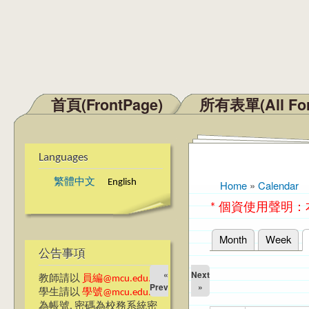
首頁(FrontPage)
所有表單(All Fo
Main menu
Languages
繁體中文
English
Home
»
Calendar
You are here
* 個資使用聲明
Month
Week
Primary tabs
公告事項
«
Next
教師請以
員編@mcu.edu.tw
Prev
»
學生請以
學號@mcu.edu.tw
為帳號, 密碼為校務系統密