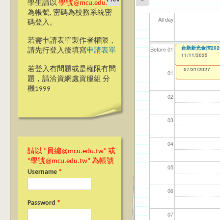
學生請以
學號@mcu.edu.tw
為帳號, 密碼為校務系統密
All day
碼登入。
若需申請表單製作者權限，
【資訊網路處】校內
台新新光金控202
【資網處】efor
【財務處】工讀
【財務處】漏打
11
11
11
【學
11
Before 01
請先行登入後填寫
申請表單
整合系統～表單製
錄
11/11/2025
11/06/2025
11/12/2021
04/1
02/0
03/0
07/1
09/1
to
to
1
07/31/2027
03/27/2013
11/15/2021
to
to
若登入有問題或是權限有問
12/31/2027
07/31/2027
01
題，請洽資網處資服組 分
機1999
02
03
04
請以 "員編@mcu.edu.tw" 或
"學號@mcu.edu.tw" 為帳號
05
Username
*
06
Password
*
07