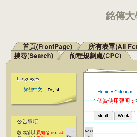
銘傳大學
首頁(FrontPage)
所有表單(All Fo
Main menu
搜尋(Search)
前程規劃處(CPC)
Languages
繁體中文
English
Home
»
Calendar
You are here
* 個資使用聲明
Month
Week
Primary tabs
公告事項
«
Next
教師請以
員編@mcu.edu.tw
Prev
»