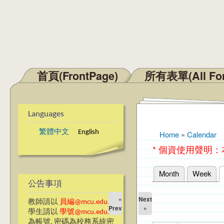
首頁(FrontPage)
所有表單(All Fo
Main menu
Languages
繁體中文
English
Home
»
Calendar
You are here
* 個資使用聲明
Month
Week
Primary tabs
公告事項
«
Next
教師請以
員編@mcu.edu.tw
Prev
»
學生請以
學號@mcu.edu.tw
為帳號, 密碼為校務系統密