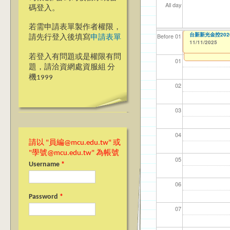
All day
碼登入。
若需申請表單製作者權限，
【資訊網路處】校內
台新新光金控202
【資網處】efo
【財務處】工讀
【財務處】漏打
Before 01
請先行登入後填寫
申請表單
者申請
11/11/2025
11/06/2025
11/12/2021
11/15/2021
to
to
to
1
03/27/2013
to
若登入有問題或是權限有問
01
題，請洽資網處資服組 分
機1999
02
03
04
請以 "員編@mcu.edu.tw" 或
"學號@mcu.edu.tw" 為帳號
05
Username
*
06
Password
*
07