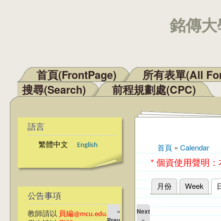
銘傳大學
首頁(FrontPage)
所有表單(All Fo
主選單
搜尋(Search)
前程規劃處(CPC)
語言
繁體中文
English
首頁
»
Calendar
您在這裡
* 個資使用聲明
月份
Week
主要索引標籤
公告事項
«
Next
教師請以
員編@mcu.edu.tw
Prev
»