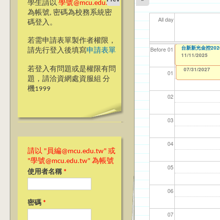
學生請以
學號@mcu.edu.tw
為帳號, 密碼為校務系統密
All day
碼登入。
若需申請表單製作者權限，
【資訊網路處】校內
台新新光金控202
【資網處】efor
【財務處】工讀
【財務處】漏打
11
11
11
【學
11
Before 01
請先行登入後填寫
申請表單
整合系統～表單製
錄
11/11/2025
11/06/2025
11/12/2021
04/1
02/0
03/0
07/1
09/1
to
to
1
07/31/2027
03/27/2013
11/15/2021
to
to
若登入有問題或是權限有問
12/31/2027
07/31/2027
01
題，請洽資網處資服組 分
機1999
02
03
04
請以 "員編@mcu.edu.tw" 或
"學號@mcu.edu.tw" 為帳號
05
使用者名稱
*
06
密碼
*
07