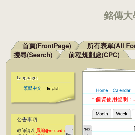
銘傳大學
首頁(FrontPage)
所有表單(All Fo
Main menu
搜尋(Search)
前程規劃處(CPC)
Languages
繁體中文
English
Home
»
Calendar
You are here
* 個資使用聲明
Month
Week
Primary tabs
公告事項
«
Next
教師請以
員編@mcu.edu.tw
Prev
»