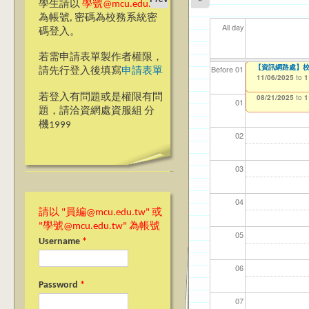
學生請以
學號@mcu.edu.tw
為帳號, 密碼為校務系統密
All day
碼登入。
若需申請表單製作者權限，
【教學暨學習資源
Ja(>_<)pan
【資訊網路處】校內
【資網處】efor
【財務處】工讀
【財務處】漏打
11
11
11
【學
11
Before 01
請先行登入後填寫
申請表單
教師教學研習 2024-25
整合系統～表單製
錄
10/28/2025
11/06/2025
11/12/2021
04/1
02/0
03/0
07/1
09/1
to
to
to
1
1
07/31/2027
Achievement Sha
03/27/2013
11/15/2021
to
to
若登入有問題或是權限有問
08/21/2025
12/31/2027
07/31/2027
to
1
01
題，請洽資網處資服組 分
機1999
02
03
04
請以 "員編@mcu.edu.tw" 或
"學號@mcu.edu.tw" 為帳號
05
Username
*
06
Password
*
07