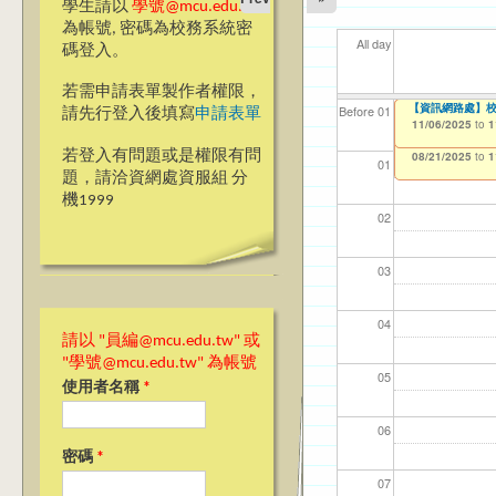
學生請以
學號@mcu.edu.tw
為帳號, 密碼為校務系統密
All day
碼登入。
若需申請表單製作者權限，
【教學暨學習資源
Ja(>_<)pan
【資訊網路處】校內
【資網處】efor
【財務處】工讀
【財務處】漏打
11
11
11
【學
11
Before 01
請先行登入後填寫
申請表單
教師教學研習 2024-25
整合系統～表單製
錄
10/28/2025
11/06/2025
11/12/2021
04/1
02/0
03/0
07/1
09/1
to
to
to
1
1
07/31/2027
Achievement Sha
03/27/2013
11/15/2021
to
to
若登入有問題或是權限有問
08/21/2025
12/31/2027
07/31/2027
to
1
01
題，請洽資網處資服組 分
機1999
02
03
04
請以 "員編@mcu.edu.tw" 或
"學號@mcu.edu.tw" 為帳號
05
使用者名稱
*
06
密碼
*
07