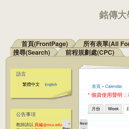
銘傳大學
首頁(FrontPage)
所有表單(All Fo
主選單
搜尋(Search)
前程規劃處(CPC)
語言
繁體中文
English
首頁
»
Calendar
您在這裡
* 個資使用聲明
月份
Week
主要索引標籤
公告事項
«
Next
教師請以
員編@mcu.edu.tw
Prev
»