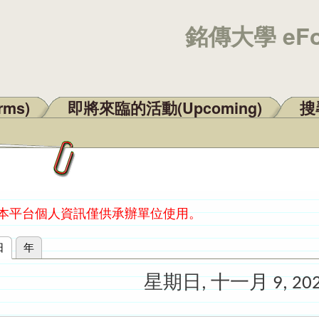
銘傳大學 eF
rms)
即將來臨的活動(Upcoming)
搜尋
：本平台個人資訊僅供承辦單位使用。
日
(作用中頁籤)
年
星期日, 十一月 9, 20