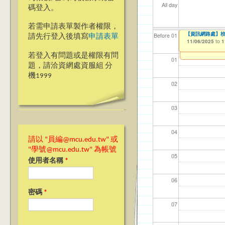
All day
碼登入。
若需申請表單製作者權限，
Ja(>_<)pan
【資訊網路處】2
【資訊網路處】校內
【資網處】efo
【財務處】工讀
【財務處】漏打
Before 01
請先行登入後填寫
申請表單
者申請
10/28/2025
10/29/2025
11/06/2025
11/12/2021
11/15/2021
to
to
to
to
to
1
1
1
03/27/2013
to
若登入有問題或是權限有問
01
題，請洽資網處資服組 分
機1999
02
03
04
請以 "員編@mcu.edu.tw" 或
"學號@mcu.edu.tw" 為帳號
05
使用者名稱
*
06
密碼
*
07