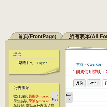
首頁(FrontPage)
所有表單(All Fo
主選單
語言
繁體中文
English
首頁
»
Calendar
您在這裡
* 個資使用聲明
月份
Week
主要索引標籤
公告事項
«
Next
教師請以
員編@mcu.edu.tw
Prev
»
學生請以
學號@mcu.edu.tw
為帳號, 密碼為校務系統密