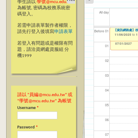
學生請以
學號@mcu.edu.tw
為帳號, 密碼為校務系統密
All day
碼登入。
若需申請表單製作者權限，
【資訊網路處】2
【資訊網路處】校內
【資網處】efor
【財務處】工讀
【財務處】漏打
11
11
11
【學
11
教務
Before 01
請先行登入後填寫
申請表單
整合系統～表單製
錄
10/29/2025
11/06/2025
11/12/2021
04/1
02/0
03/0
07/1
09/1
11/0
to
to
to
1
1
07/31/2027
03/27/2013
11/15/2021
to
to
若登入有問題或是權限有問
12/31/2027
07/31/2027
01
題，請洽資網處資服組 分
機1999
02
03
04
請以 "員編@mcu.edu.tw" 或
"學號@mcu.edu.tw" 為帳號
05
Username
*
06
Password
*
07