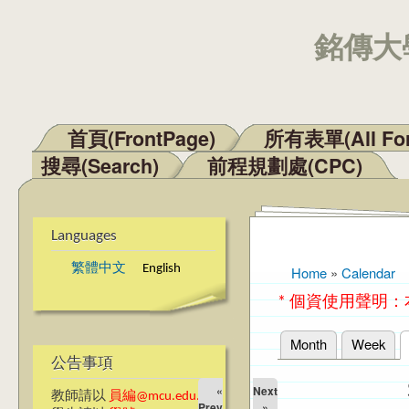
銘傳大學
首頁(FrontPage)
所有表單(All Fo
Main menu
搜尋(Search)
前程規劃處(CPC)
Languages
繁體中文
English
Home
»
Calendar
You are here
* 個資使用聲明
Month
Week
Primary tabs
公告事項
«
Next
教師請以
員編@mcu.edu.tw
Prev
»