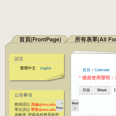
首頁(FrontPage)
所有表單(All Fo
主選單
語言
繁體中文
English
首頁
»
Calendar
您在這裡
* 個資使用聲明
月份
Week
主要索引標籤
公告事項
«
Next
教師請以
員編@mcu.edu.tw
Prev
»
學生請以
學號@mcu.edu.tw
為帳號, 密碼為校務系統密