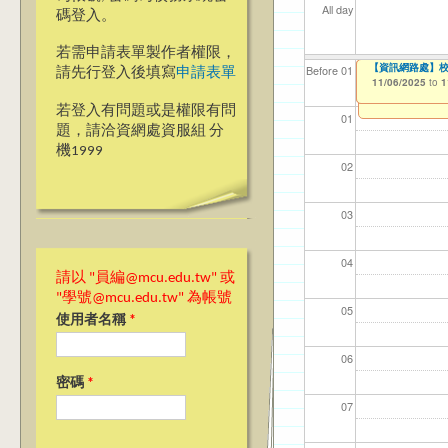
All day
碼登入。
若需申請表單製作者權限，
【教學暨學習資源中
【資訊網路處】2
【資訊網路處】校內
【資網處】efo
【財務處】工讀
【財務處】漏打
Before 01
請先行登入後填寫
申請表單
者申請
09/01/2025
10/29/2025
11/06/2025
11/12/2021
11/15/2021
to
to
to
to
to
1
1
1
03/27/2013
to
若登入有問題或是權限有問
01
題，請洽資網處資服組 分
機1999
02
03
04
請以 "員編@mcu.edu.tw" 或
"學號@mcu.edu.tw" 為帳號
05
使用者名稱
*
06
密碼
*
07