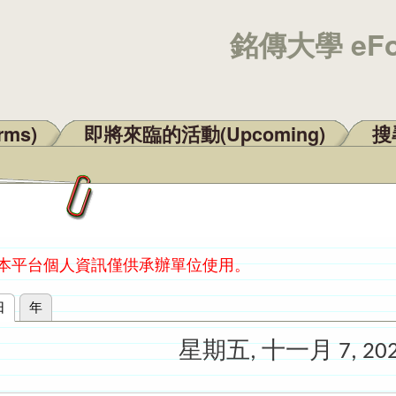
銘傳大學 eF
rms)
即將來臨的活動(Upcoming)
搜尋
：本平台個人資訊僅供承辦單位使用。
日
(作用中頁籤)
年
星期五, 十一月 7, 20