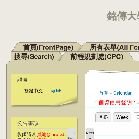
銘傳大學
首頁(FrontPage)
所有表單(All Fo
主選單
搜尋(Search)
前程規劃處(CPC)
語言
繁體中文
English
首頁
»
Calendar
您在這裡
* 個資使用聲明
月份
Week
主要索引標籤
公告事項
«
Next
教師請以
員編@mcu.edu.tw
Prev
»