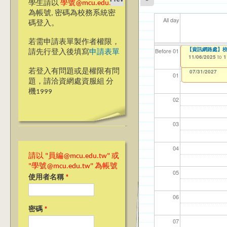
學生請以
學號@mcu.edu.tw
為帳號, 密碼為校務系統密
All day
碼登入。
若需申請表單製作者權限，
【教學暨學習資源中
【資訊網路處】2
【資訊網路處】校內
【資網處】efor
【財務處】工讀
【財務處】漏打
11
11
11
【學
11
教務
Before 01
請先行登入後填寫
申請表單
整合系統～表單製
錄
09/01/2025
10/29/2025
11/06/2025
11/12/2021
04/1
02/0
03/0
07/1
09/1
11/0
to
to
to
to
1
1
1
07/31/2027
03/27/2013
11/15/2021
to
to
若登入有問題或是權限有問
12/31/2027
07/31/2027
01
題，請洽資網處資服組 分
機1999
02
03
04
請以 "員編@mcu.edu.tw" 或
"學號@mcu.edu.tw" 為帳號
05
使用者名稱
*
06
密碼
*
07